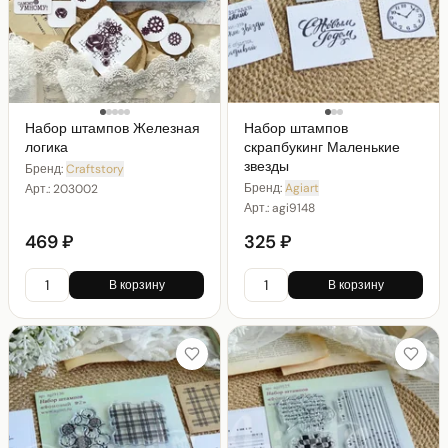
Набор штампов Железная
Набор штампов
логика
скрапбукинг Маленькие
звезды
Бренд:
Craftstory
Бренд:
Agiart
Арт.:
203002
Арт.:
agi9148
469 ₽
325 ₽
В корзину
В корзину