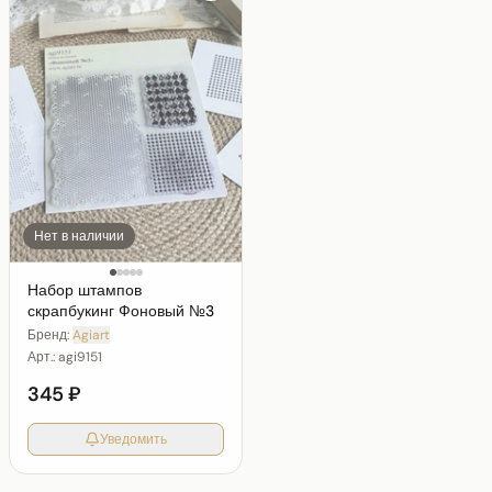
Нет в наличии
Набор штампов
скрапбукинг Фоновый №3
Бренд:
Agiart
Арт.:
agi9151
345 ₽
Уведомить