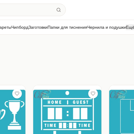
ареты
Чипборд
Заготовки
Папки для тиснения
Чернила и подушки
Ещ