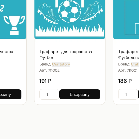
чества
Трафарет для творчества
Трафарет 
Футбол
Футбольн
Бренд:
Craftstory
Бренд:
Craf
Арт.:
711002
Арт.:
711001
191 ₽
186 ₽
рзину
В корзину