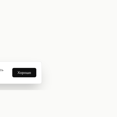
сь
Хорошо