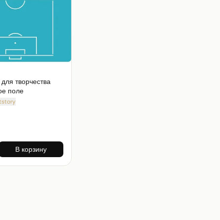
для творчества
ое поле
tstory
В корзину