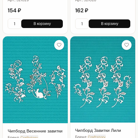
Арт.:
521029
Арт.:
521028
154 ₽
162 ₽
В корзину
В корзину
Чипборд Завитки Лили
Чипборд Весенние завитки
Бренд:
Craftstory
Бренд:
Craftstory