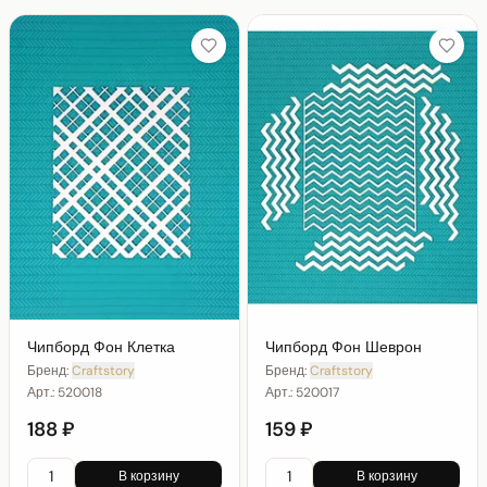
Чипборд Фон Клетка
Чипборд Фон Шеврон
Бренд:
Craftstory
Бренд:
Craftstory
Арт.:
520018
Арт.:
520017
188 ₽
159 ₽
В корзину
В корзину