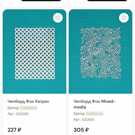
Чипборд Фон Катрин
Чипборд Фон Mixed-
media
Бренд:
Craftstory
Бренд:
Craftstory
Арт.:
520016
Арт.:
520015
227 ₽
305 ₽