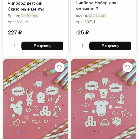
Чипборд Набор для
Чипборд детский
малышки 2
Сказочные мечты
Бренд:
Craftstory
Бренд:
Craftstory
Арт.:
502111
Арт.:
502112
227 ₽
125 ₽
В корзину
В корзину