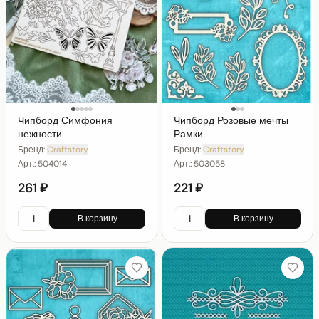
Чипборд Симфония
Чипборд Розовые мечты
нежности
Рамки
Бренд:
Craftstory
Бренд:
Craftstory
Арт.:
504014
Арт.:
503058
261 ₽
221 ₽
В корзину
В корзину