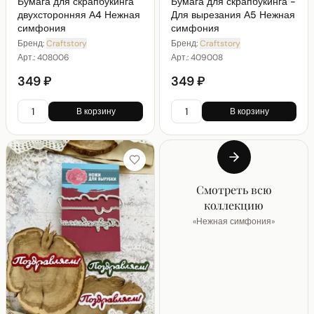
Бумага для скрапбукинга
Бумага для скрапбукинга -
двухсторонняя А4 Нежная
Для вырезания А5 Нежная
симфония
симфония
Бренд:
Craftstory
Бренд:
Craftstory
Арт.:
408006
Арт.:
409008
349 ₽
349 ₽
В корзину
В корзину
Смотреть всю
коллекцию
«
Нежная симфония
»