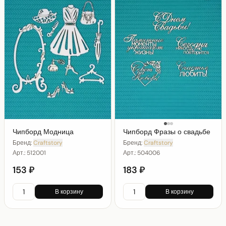
Чипборд Модница
Чипборд Фразы о свадьбе
Бренд:
Craftstory
Бренд:
Craftstory
Арт.:
512001
Арт.:
504006
153 ₽
183 ₽
В корзину
В корзину