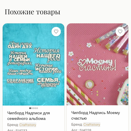
Похожие товары
Чипборд Надпись Моему
Чипборд Надписи для
счастью
семейного альбома
Бренд:
Craftstory
Бренд:
Craftstory
Арт.:
514028
Арт.:
514033