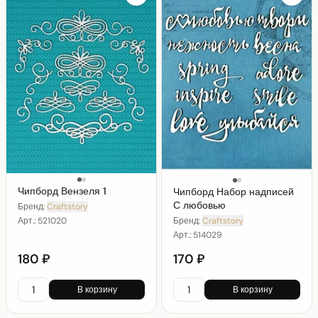
Чипборд Вензеля 1
Чипборд Набор надписей
С любовью
Бренд:
Craftstory
Арт.:
521020
Бренд:
Craftstory
Арт.:
514029
180 ₽
170 ₽
В корзину
В корзину