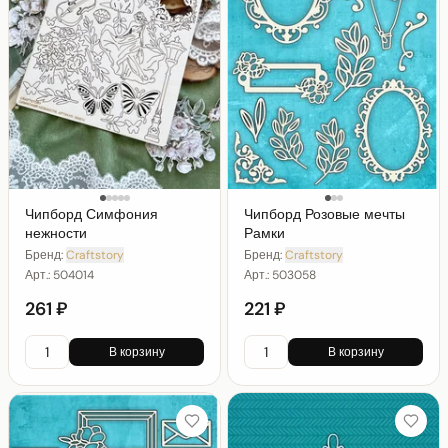
Чипборд Симфония
Чипборд Розовые мечты
нежности
Рамки
Бренд:
Craftstory
Бренд:
Craftstory
Арт.:
504014
Арт.:
503058
261 ₽
221 ₽
В корзину
В корзину