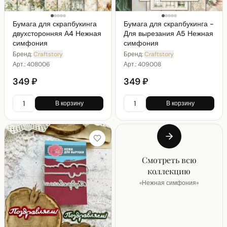
Бумага для скрапбукинга
Бумага для скрапбукинга -
двухсторонняя А4 Нежная
Для вырезания А5 Нежная
симфония
симфония
Бренд:
Craftstory
Бренд:
Craftstory
Арт.:
408006
Арт.:
409008
349 ₽
349 ₽
В корзину
В корзину
Смотреть всю
коллекцию
«
Нежная симфония
»