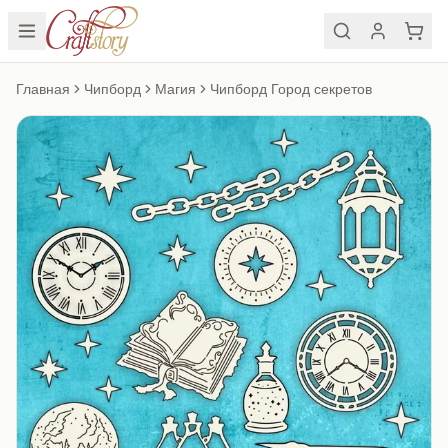
Главная
Чипборд
Магия
Чипборд Город секретов