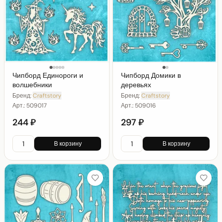
Чипборд Единороги и
Чипборд Домики в
волшебники
деревьях
Бренд:
Craftstory
Бренд:
Craftstory
Арт.:
509017
Арт.:
509016
244 ₽
297 ₽
В корзину
В корзину