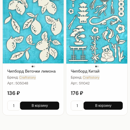
Чипборд Веточки лимона
Чипборд Китай
Бренд:
Craftstory
Бренд:
Craftstory
Арт.:
505048
Арт.:
511042
136 ₽
176 ₽
В корзину
В корзину