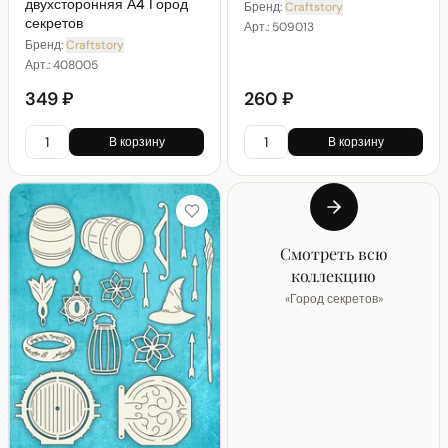
двухсторонняя А4 Город
Бренд:
Craftstory
секретов
Арт.:
509013
Бренд:
Craftstory
Арт.:
408005
349 ₽
260 ₽
В корзину
В корзину
Смотреть всю
коллекцию
«
Город секретов
»