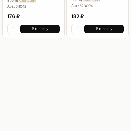
Бренд:
Craftstory
Бренд:
Craftstory
Арт.:
520004
Арт.:
511042
176 ₽
182 ₽
В корзину
В корзину