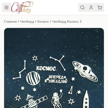
Главная
Чипборд
Космос
Чипборд Космос 3