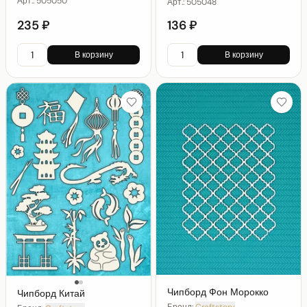
Арт.:
505050
Арт.:
505048
235 ₽
136 ₽
В корзину
В корзину
Чипборд Фон Морокко
Чипборд Китай