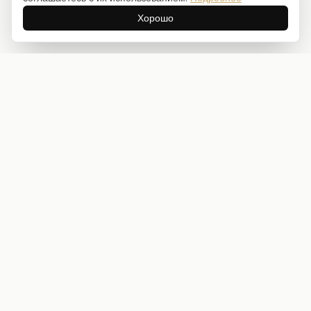
Хорошо
Интернет-магазин товаров для творчества
info@craftstory.ru
г. Краснодар