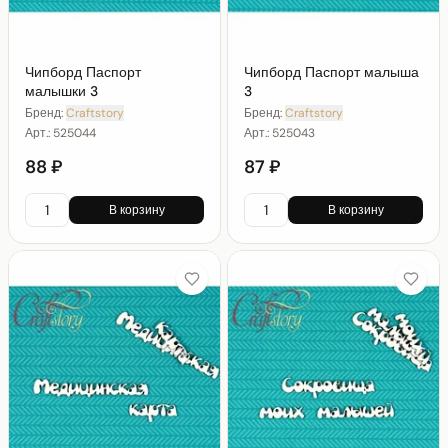
Чипборд Паспорт
Чипборд Паспорт малыша
малышки 3
3
Бренд:
Craftstory
Бренд:
Craftstory
Арт.:
525044
Арт.:
525043
88 ₽
87 ₽
В корзину
В корзину