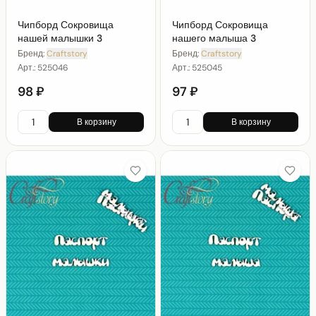
Чипборд Сокровища
Чипборд Сокровища
нашей малышки 3
нашего малыша 3
Бренд:
Craftstory
Бренд:
Craftstory
Арт.:
525046
Арт.:
525045
98 ₽
97 ₽
В корзину
В корзину