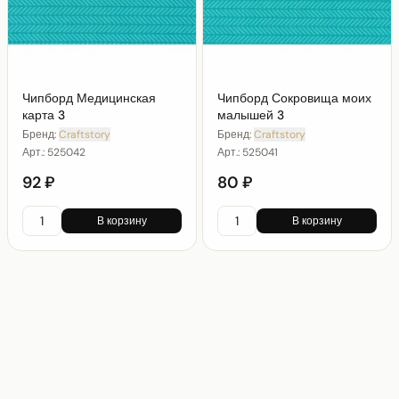
Чипборд Медицинская
Чипборд Сокровища моих
карта 3
малышей 3
Бренд:
Craftstory
Бренд:
Craftstory
Арт.:
525042
Арт.:
525041
92 ₽
80 ₽
В корзину
В корзину