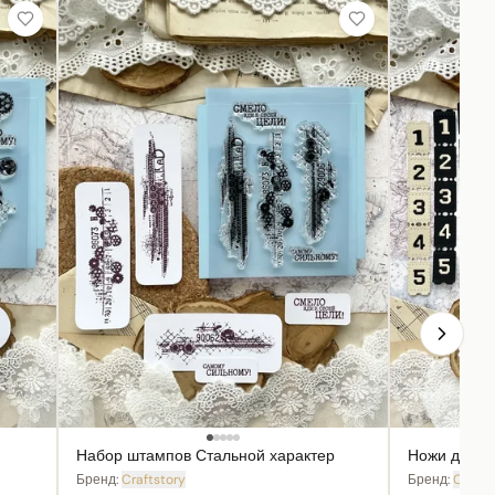
Набор штампов Стальной характер
Ножи для в
Бренд:
Craftstory
Бренд:
Crafts