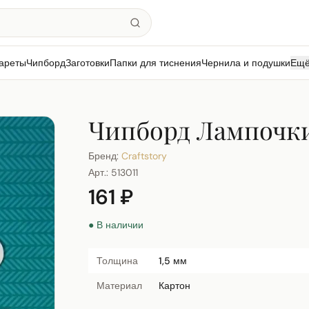
ареты
Чипборд
Заготовки
Папки для тиснения
Чернила и подушки
Ещ
Чипборд Лампочк
Бренд:
Craftstory
Арт.:
513011
161 ₽
● В наличии
Толщина
1,5 мм
Материал
Картон