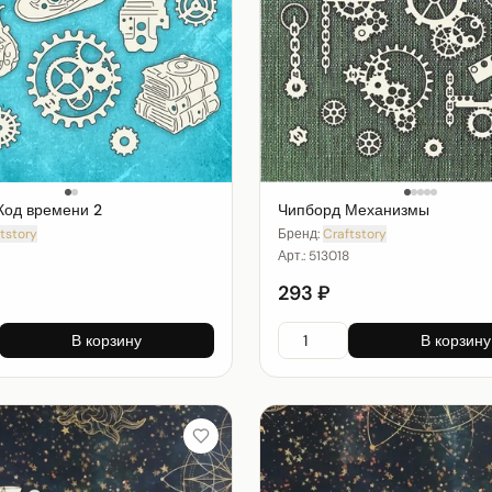
Код времени 2
Чипборд Механизмы
tstory
Бренд:
Craftstory
9
Арт.:
513018
293 ₽
В корзину
В корзину