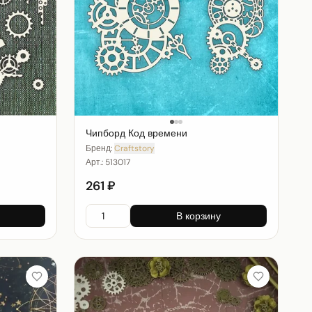
Чипборд Код времени
Бренд:
Craftstory
Арт.:
513017
261 ₽
В корзину