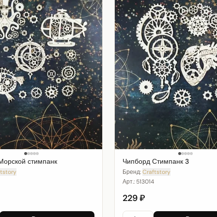
Морской стимпанк
Чипборд Стимпанк 3
tstory
Бренд:
Craftstory
Арт.:
513014
229 ₽