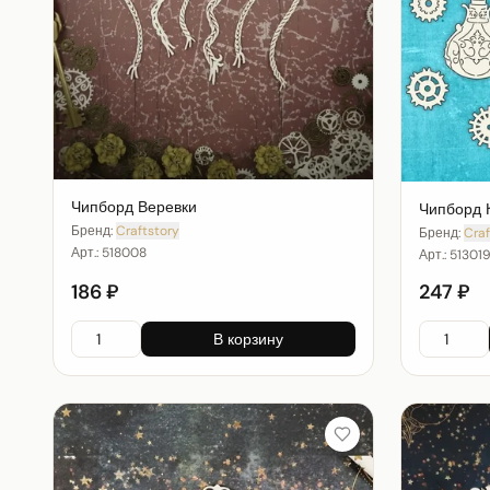
Чипборд Веревки
Чипборд 
Бренд:
Craftstory
Бренд:
Craf
Арт.:
518008
Арт.:
51301
186 ₽
247 ₽
В корзину