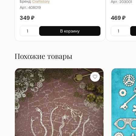
Бренд:
Craftstory
Арт.:
203001
Арт.:
408019
349 ₽
469 ₽
В корзину
Похожие товары