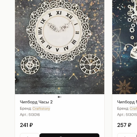
Чипборд Часы 2
Чипборд 
Бренд:
Craftstory
Бренд:
Craf
Арт.:
513016
Арт.:
513015
241 ₽
257 ₽