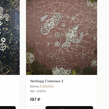
Чипборд Стимпанк 2
Бренд:
Craftstory
Арт.:
513013
197 ₽