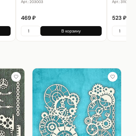
Арт.:
203003
Арт.:
311001
469 ₽
523 ₽
В корзину