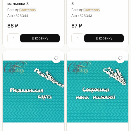
малышки 3
3
Бренд:
Craftstory
Бренд:
Craftstory
Арт.:
525044
Арт.:
525043
88 ₽
87 ₽
В корзину
В корзину