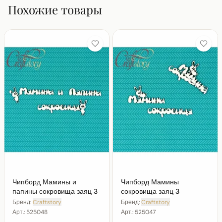
Похожие товары
Чипборд Мамины и
Чипборд Мамины
папины сокровища заяц 3
сокровища заяц 3
Бренд:
Craftstory
Бренд:
Craftstory
Арт.:
525048
Арт.:
525047