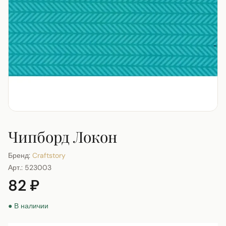
Чипборд Локон
Бренд:
Craftstory
Арт.:
523003
82 ₽
● В наличии