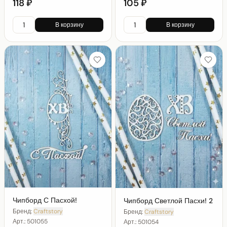
118 ₽
105 ₽
В корзину
В корзину
Чипборд С Пасхой!
Чипборд Светлой Пасхи! 2
Бренд:
Craftstory
Бренд:
Craftstory
Арт.:
501055
Арт.:
501054