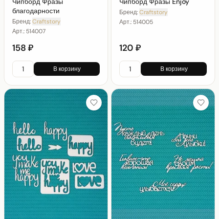
Чипборд Фразы
Чипборд Фразы Enjoy
благодарности
Бренд:
Craftstory
Бренд:
Craftstory
Арт.:
514005
Арт.:
514007
158 ₽
120 ₽
В корзину
В корзину