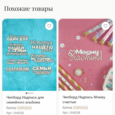
Похожие товары
Чипборд Надпись Моему
Чипборд Надписи для
счастью
семейного альбома
Бренд:
Craftstory
Бренд:
Craftstory
Арт.:
514028
Арт.:
514033