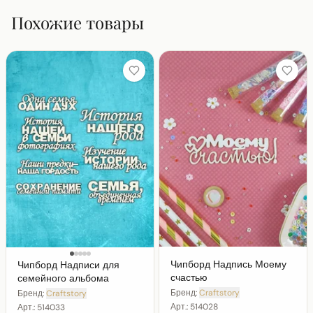
Похожие товары
Чипборд Надпись Моему
Чипборд Надписи для
счастью
семейного альбома
Бренд:
Craftstory
Бренд:
Craftstory
Арт.:
514028
Арт.:
514033