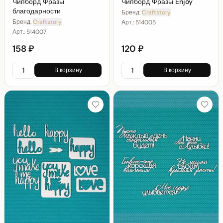
Чипборд Фразы
Чипборд Фразы Enjoy
благодарности
Бренд:
Craftstory
Бренд:
Craftstory
Арт.:
514005
Арт.:
514007
158 ₽
120 ₽
В корзину
В корзину