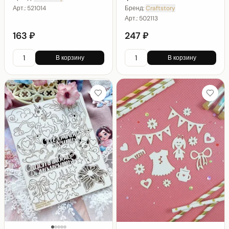
Арт.:
521014
Бренд:
Craftstory
Арт.:
502113
163 ₽
247 ₽
В корзину
В корзину