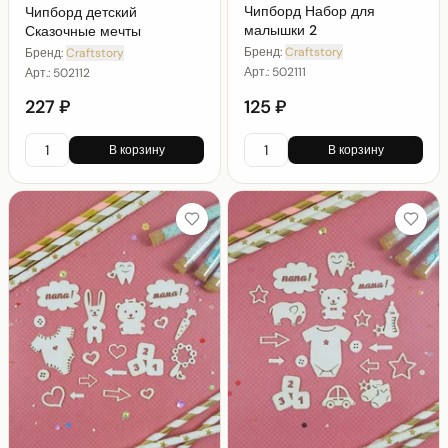
Чипборд Набор для
Чипборд детский
малышки 2
Сказочные мечты
Бренд:
Craftstory
Бренд:
Craftstory
Арт.:
502111
Арт.:
502112
227 ₽
125 ₽
В корзину
В корзину