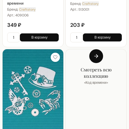
времени
Бренд:
Craftstory
Арт.:
513001
Бренд:
Craftstory
Арт.:
409006
349 ₽
203 ₽
В корзину
В корзину
Смотреть всю
коллекцию
«
Код времени
»