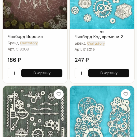
Чипборд Веревки
Чипборд Код времени 2
Бренд:
Craftstory
Бренд:
Craftstory
Арт.:
518008
Арт.:
513019
186 ₽
247 ₽
В корзину
В корзину