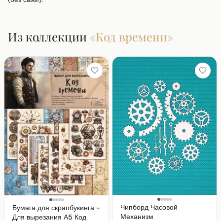
Из коллекции
«
Код времени
»
Чипборд Часовой
Бумага для скрапбукинга -
Механизм
Для вырезания А5 Код