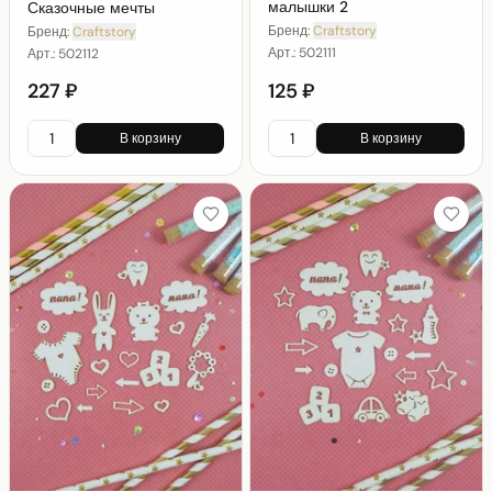
малышки 2
Сказочные мечты
Бренд:
Craftstory
Бренд:
Craftstory
Арт.:
502111
Арт.:
502112
227 ₽
125 ₽
В корзину
В корзину