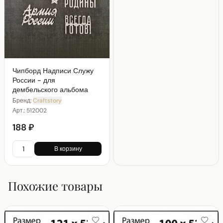
Чипборд Надписи Служу
России - для
дембельского альбома
Бренд:
Craftstory
Арт.:
512002
188 ₽
В корзину
Похожие товары