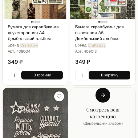
Бумага для скрапбукинга
Бумага скрапбукинг для
двухсторонняя А4
вырезания А5
Дембельский альбом
Дембельский альбом
Бренд:
Craftstory
Бренд:
Craftstory
Арт.:
408004
Арт.:
409013
349 ₽
349 ₽
В корзину
В корзину
Смотреть всю
коллекцию
«
Дембельский альбом
»