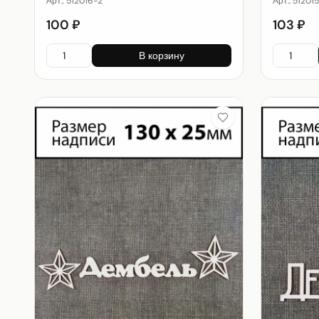
Арт.:
512016-2
Арт.:
51201
100 ₽
103 ₽
В корзину