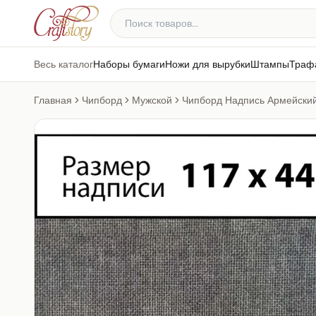
Весь каталог
Наборы бумаги
Ножи для вырубки
Штампы
Траф
Главная
Чипборд
Мужской
Чипборд Надпись Армейский