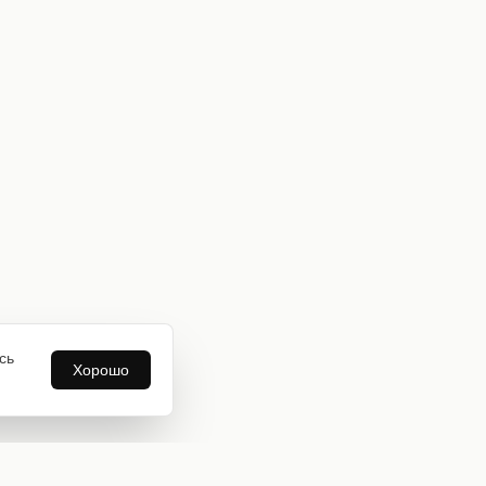
сь
Хорошо