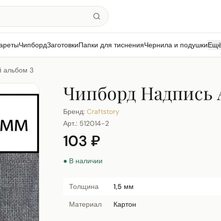
ареты
Чипборд
Заготовки
Папки для тиснения
Чернила и подушки
Ещ
 альбом 3
Чипборд Надпись 
Бренд:
Craftstory
Арт.:
512014-2
103 ₽
● В наличии
Толщина
1,5 мм
Материал
Картон