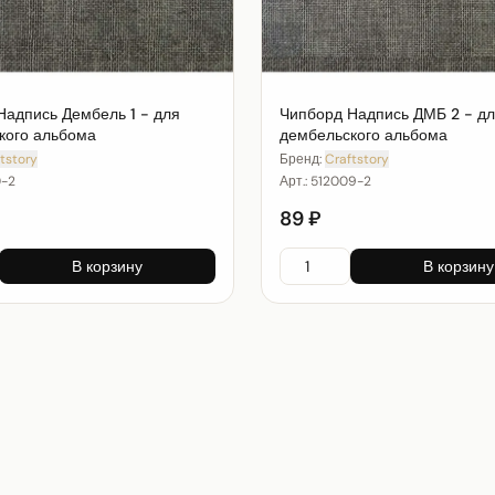
Надпись Дембель 1 - для
Чипборд Надпись ДМБ 2 - д
кого альбома
дембельского альбома
tstory
Бренд:
Craftstory
0-2
Арт.:
512009-2
89 ₽
В корзину
В корзину