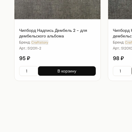
Чипборд Надпись Дембель 2 - для
Чипборд 
дембельского альбома
дембельс
Бренд:
Craftstory
Бренд:
Craf
Арт.:
512011-2
Арт.:
51201
95 ₽
98 ₽
В корзину