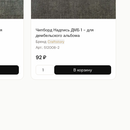
ля
Чипборд Надпись ДМБ 1 - для
дембельского альбома
Бренд:
Craftstory
Арт.:
512008-2
92 ₽
В корзину