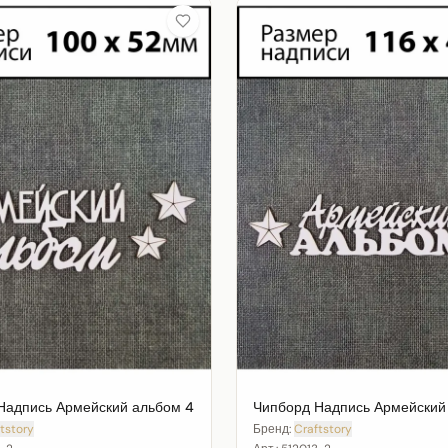
Надпись Армейский альбом 4
Чипборд Надпись Армейский
tstory
Бренд:
Craftstory