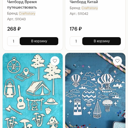
Чипборд Время
Чипборд Китай
путешествовать
Бренд:
Craftstory
Бренд:
Craftstory
Арт.:
511042
Арт.:
511043
268 ₽
176 ₽
В корзину
В корзину