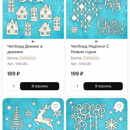
Чипборд Домики в
Чипборд Надписи С
деревне
Новым годом
Бренд:
Craftstory
Бренд:
Craftstory
Арт.:
516040
Арт.:
516039
189 ₽
199 ₽
В корзину
В корзину