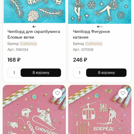
Чипборд для скрапбукинга
Чипборд Фигурное
Еловые ветки
катание
Бренд:
Craftstory
Бренд:
Craftstory
Арт.:
516034
Арт.:
517008
168 ₽
246 ₽
В корзину
В корзину