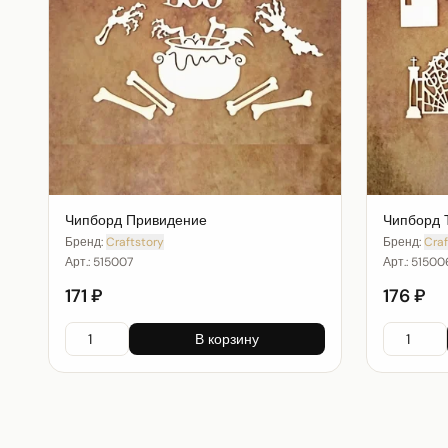
Чипборд Привидение
Чипборд 
Бренд:
Craftstory
Бренд:
Craf
Арт.:
515007
Арт.:
51500
171 ₽
176 ₽
В корзину