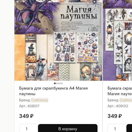
Бумага для скрапбукинга А4 Магия
Бумага скра
паутины
Магия паут
Бренд:
Craftstory
Бренд:
Craftst
Арт.:
408017
Арт.:
409012
349 ₽
349 ₽
В корзину