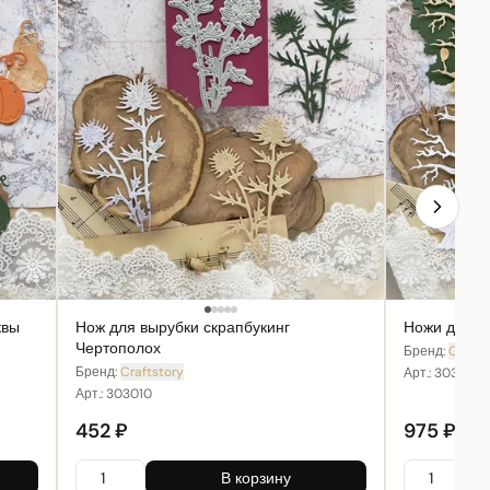
квы
Нож для вырубки скрапбукинг
Ножи для в
Чертополох
Бренд:
Crafts
Бренд:
Craftstory
Арт.:
303011
Арт.:
303010
452 ₽
975 ₽
В корзину