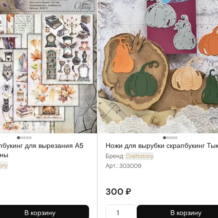
пбукинг для вырезания А5
Ножи для вырубки скрапбукинг Ты
ины
Бренд:
Craftstory
ory
Арт.:
303009
300 ₽
В корзину
В корзину