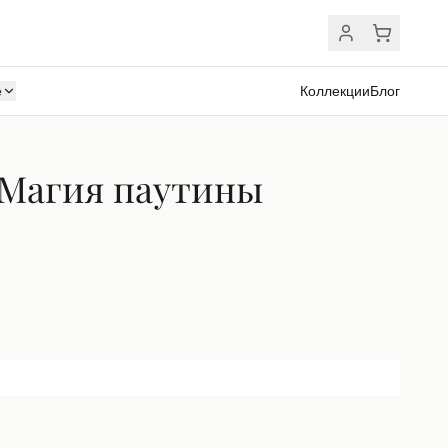
ё
Коллекции
Блог
 Магия паутины