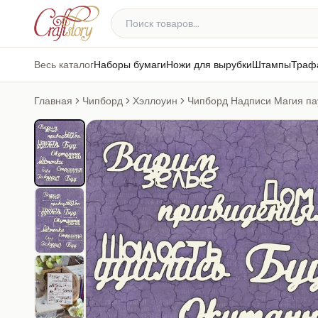
Весь каталог
Наборы бумаги
Ножи для вырубки
Штампы
Траф
Главная
Чипборд
Хэллоуин
Чипборд Надписи Магия па