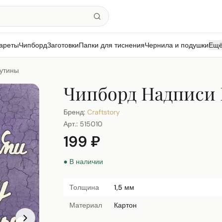
ареты
Чипборд
Заготовки
Папки для тиснения
Чернила и подушки
Ещ
утины
Чипборд Надписи
Бренд:
Craftstory
Арт.:
515010
199 ₽
● В наличии
Толщина
1,5 мм
Материал
Картон