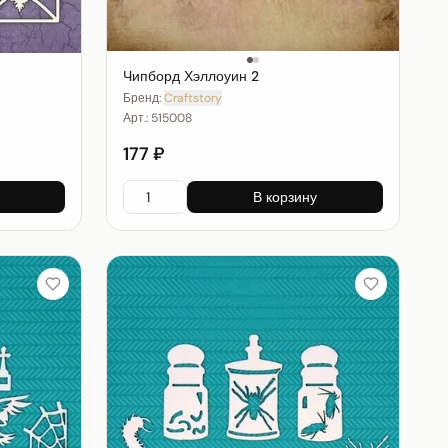
Чипборд Хэллоуин 2
Бренд:
Craftstory
Арт.:
515008
177 ₽
В корзину