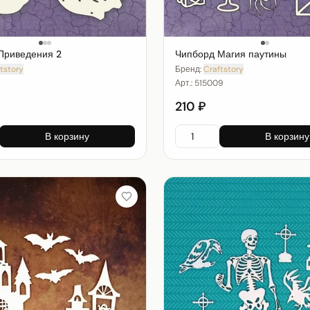
Приведения 2
Чипборд Магия паутины
tstory
Бренд:
Craftstory
Арт.:
515009
210 ₽
В корзину
В корзину