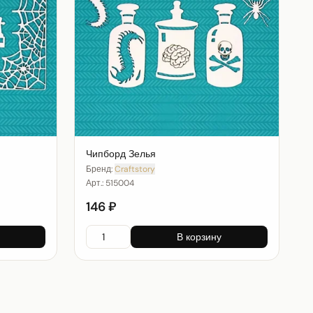
Чипборд Зелья
Бренд:
Craftstory
Арт.:
515004
146 ₽
В корзину