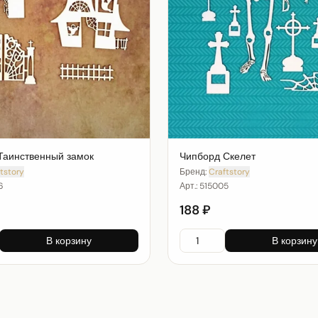
Таинственный замок
Чипборд Скелет
tstory
Бренд:
Craftstory
6
Арт.:
515005
188 ₽
В корзину
В корзину