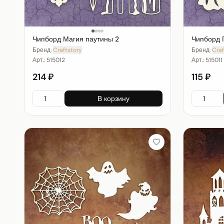
Чипборд Магия паутины 2
Чипборд 
Бренд:
Craftstory
Бренд:
Craf
Арт.:
515012
Арт.:
515011
214 ₽
115 ₽
В корзину