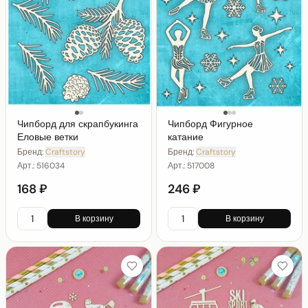
Чипборд для скрапбукинга
Чипборд Фигурное
Еловые ветки
катание
Бренд:
Craftstory
Бренд:
Craftstory
Арт.:
516034
Арт.:
517008
168 ₽
246 ₽
В корзину
В корзину