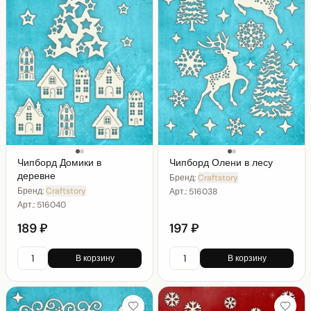
Чипборд Домики в
Чипборд Олени в лесу
деревне
Бренд:
Craftstory
Бренд:
Craftstory
Арт.:
516038
Арт.:
516040
189 ₽
197 ₽
В корзину
В корзину