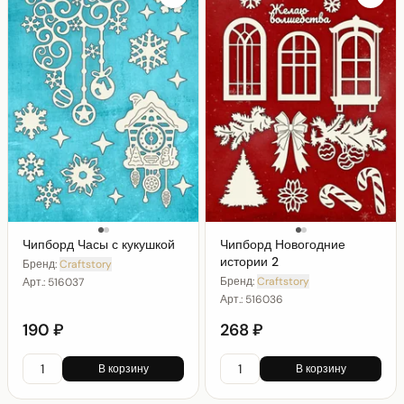
Чипборд Часы с кукушкой
Чипборд Новогодние
истории 2
Бренд:
Craftstory
Бренд:
Craftstory
Арт.:
516037
Арт.:
516036
190 ₽
268 ₽
В корзину
В корзину