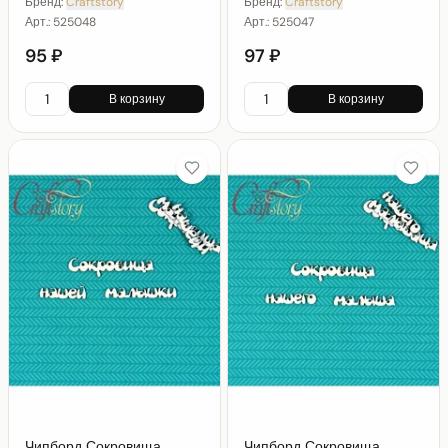
Бренд:
Craftstory
Бренд:
Craftstory
Арт.:
525048
Арт.:
525047
95 ₽
97 ₽
В корзину
В корзину
Чипборд Сокровища
Чипборд Сокровища