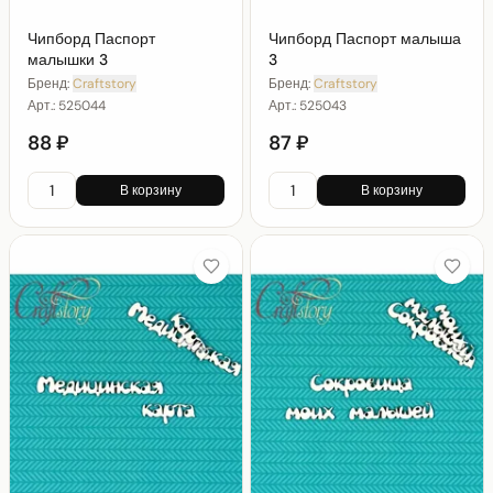
Чипборд Паспорт
Чипборд Паспорт малыша
малышки 3
3
Бренд:
Craftstory
Бренд:
Craftstory
Арт.:
525044
Арт.:
525043
88 ₽
87 ₽
В корзину
В корзину