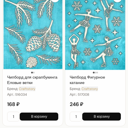
Чипборд для скрапбукинга
Чипборд Фигурное
Еловые ветки
катание
Бренд:
Craftstory
Бренд:
Craftstory
Арт.:
516034
Арт.:
517008
168 ₽
246 ₽
В корзину
В корзину