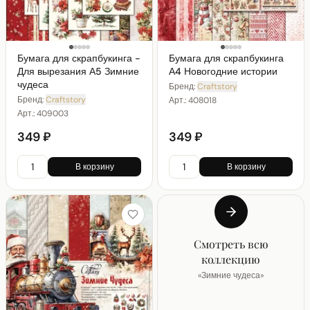
Бумага для скрапбукинга -
Бумага для скрапбукинга
Для вырезания А5 Зимние
А4 Новогодние истории
чудеса
Бренд:
Craftstory
Бренд:
Craftstory
Арт.:
408018
Арт.:
409003
349 ₽
349 ₽
В корзину
В корзину
Смотреть всю
коллекцию
«
Зимние чудеса
»