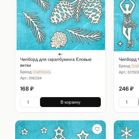
Чипборд для скрапбукинга Еловые
Чипборд 
ветки
Бренд:
Craf
Бренд:
Craftstory
Арт.:
51700
Арт.:
516034
168 ₽
246 ₽
В корзину