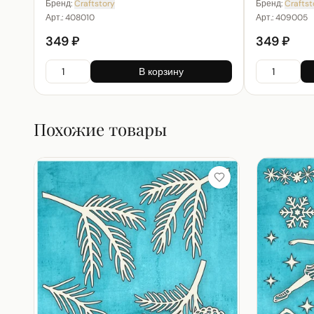
Бренд:
Craftstory
Бренд:
Craftst
Арт.:
408010
Арт.:
409005
349 ₽
349 ₽
В корзину
Похожие товары