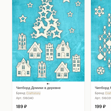
Чипборд Домики в деревне
Чипборд 
Бренд:
Craftstory
Бренд:
Craf
Арт.:
516040
Арт.:
51603
189 ₽
199 ₽