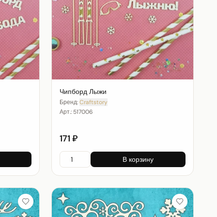
Чипборд Лыжи
Бренд:
Craftstory
Арт.:
517006
171 ₽
В корзину