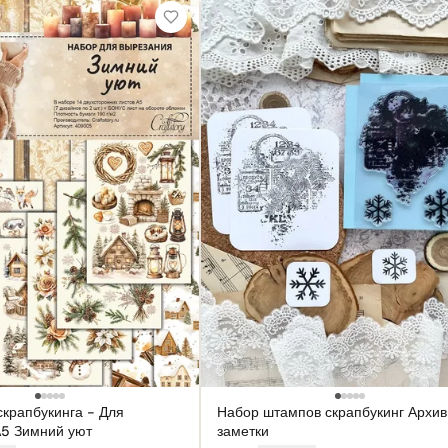
скрапбукинга - Для
Набор штампов скрапбукинг Архи
А5 Зимний уют
заметки