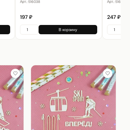
Арт.:
516038
Арт.:
516030
197 ₽
247 ₽
В корзину