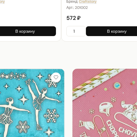
ory
Бренд:
Craftstory
Арт.:
201002
572 ₽
В корзину
В корзину