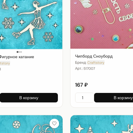
Чипборд Сноуборд
Фигурное катание
Бренд:
Craftstory
tstory
Арт.:
517007
8
167 ₽
В корзину
В корзину