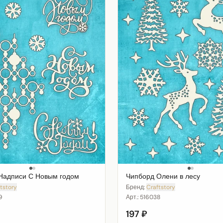
Надписи С Новым годом
Чипборд Олени в лесу
tstory
Бренд:
Craftstory
9
Арт.:
516038
197 ₽