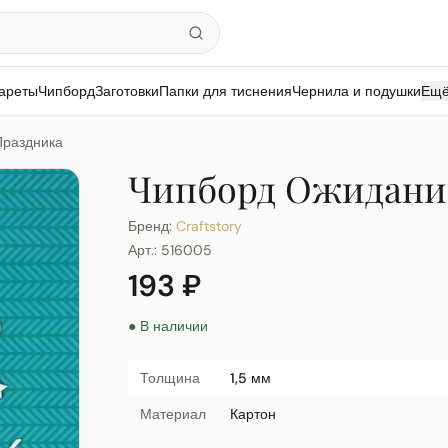
ареты
Чипборд
Заготовки
Папки для тиснения
Чернила и подушки
Ещ
Праздника
Чипборд Ожидани
Бренд:
Craftstory
Арт.:
516005
193 ₽
● В наличии
Толщина
1,5 мм
Материал
Картон