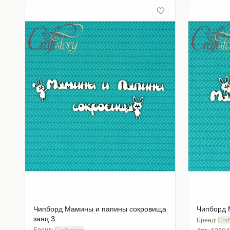
Чипборд Мамины и папины сокровища
Чипборд 
заяц 3
Бренд:
Craf
Бренд:
Craftstory