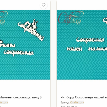
Мамины сокровища заяц 3
Чипборд Сокровища нашей 
tstory
Бренд:
Craftstory