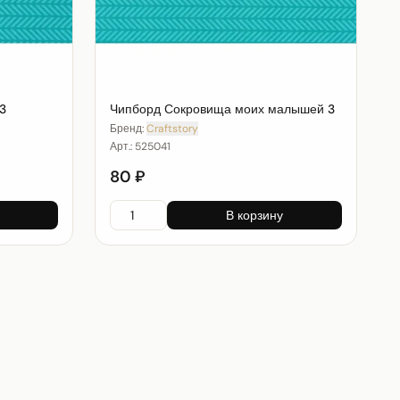
3
Чипборд Сокровища моих малышей 3
Бренд:
Craftstory
Арт.:
525041
80 ₽
В корзину