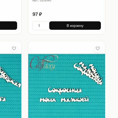
Арт.:
525045
97 ₽
В корзину