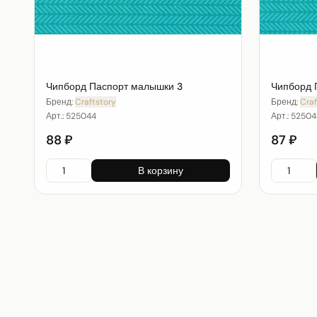
Чипборд Паспорт малышки 3
Чипборд 
Бренд:
Craftstory
Бренд:
Craf
Арт.:
525044
Арт.:
52504
88 ₽
87 ₽
В корзину