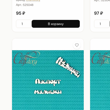
Арт.:
52504
Арт.:
525048
95 ₽
97 ₽
В корзину