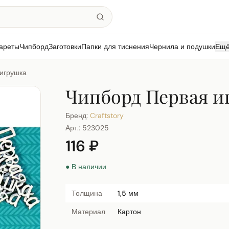
ареты
Чипборд
Заготовки
Папки для тиснения
Чернила и подушки
Ещ
игрушка
Чипборд Первая и
Бренд:
Craftstory
Арт.:
523025
116 ₽
● В наличии
Толщина
1,5 мм
Материал
Картон