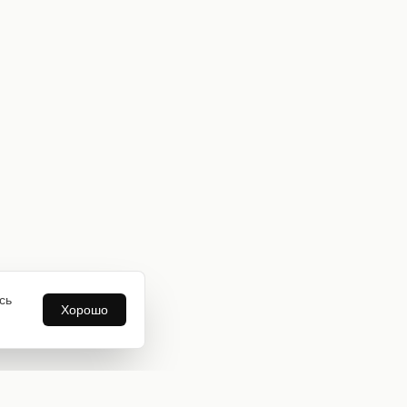
сь
Хорошо