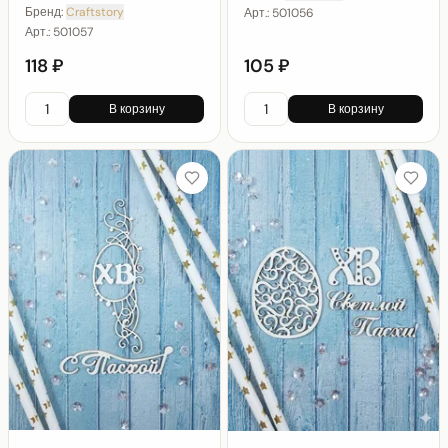
Бренд:
Craftstory
Арт.:
501056
Арт.:
501057
118 ₽
105 ₽
В корзину
В корзину