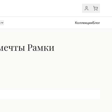
ё
Коллекции
Блог
мечты Рамки