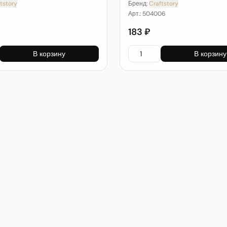
tstory
Бренд:
Craftstory
1
Арт.:
504006
183 ₽
В корзину
В корзину