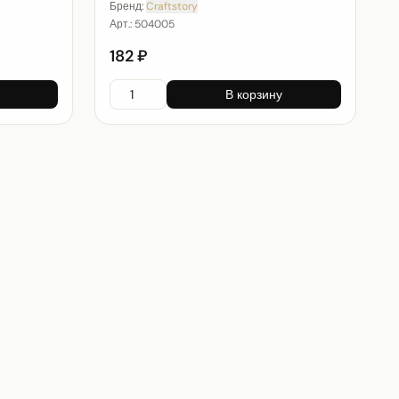
Бренд:
Craftstory
Арт.:
504005
182 ₽
В корзину