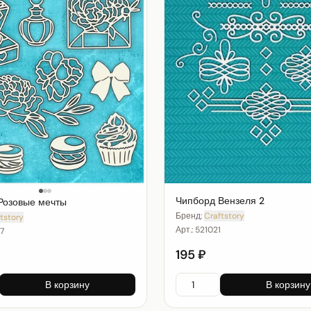
Чипборд Вензеля 2
Розовые мечты
Бренд:
Craftstory
tstory
Арт.:
521021
7
195 ₽
В корзину
В корзину