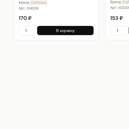
Бренд:
Craf
Бренд:
Craftstory
Арт.:
51200
Арт.:
514029
170 ₽
153 ₽
В корзину