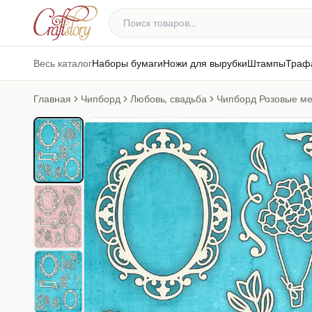
Весь каталог
Наборы бумаги
Ножи для вырубки
Штампы
Траф
Главная
Чипборд
Любовь, свадьба
Чипборд Розовые м