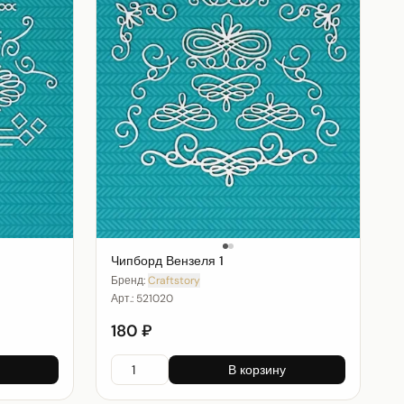
Чипборд Вензеля 1
Бренд:
Craftstory
Арт.:
521020
180 ₽
В корзину