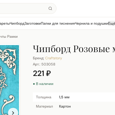
ареты
Чипборд
Заготовки
Папки для тиснения
Чернила и подушки
Ещ
ечты Рамки
Чипборд Розовые 
Бренд:
Craftstory
Арт.:
503058
221 ₽
● В наличии
Толщина
1,5 мм
Материал
Картон