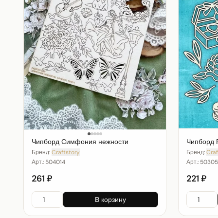
Чипборд Симфония нежности
Чипборд 
Бренд:
Craftstory
Бренд:
Craf
Арт.:
504014
Арт.:
50305
261 ₽
221 ₽
В корзину