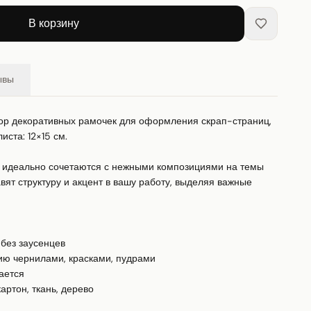
В корзину
ывы
р декоративных рамочек для оформления скрап-страниц, 
ста: 12×15 см.

 идеально сочетаются с нежными композициями на темы 
авят структуру и акцент в вашу работу, выделяя важные 
без заусенцев

ю чернилами, красками, пудрами

ется

артон, ткань, дерево
