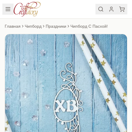
Главная
Чипборд
Праздники
Чипборд С Пасхой!