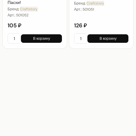
Пасхи!
Бренд:
Craftstory
Бренд:
Craftstory
Арт.:
501051
Арт.:
501052
105 ₽
126 ₽
В корзину
В корзину