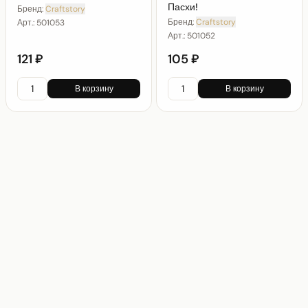
Пасхи!
Бренд:
Craftstory
Бренд:
Craftstory
Арт.:
501053
Арт.:
501052
121 ₽
105 ₽
В корзину
В корзину