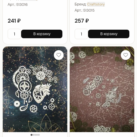
Бренд:
Craftstory
Арт.:
513016
Арт.:
513015
241 ₽
257 ₽
В корзину
В корзину