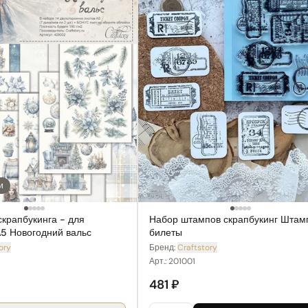
и
скрапбукинга - для
Набор штампов скрапбукинг Штам
5 Новогодний вальс
билеты
ory
Бренд:
Craftstory
Арт.:
201001
481 ₽