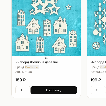
Чипборд Домики в деревне
Чипборд 
Бренд:
Craftstory
Бренд:
Craf
Арт.:
516040
Арт.:
51603
189 ₽
199 ₽
В корзину