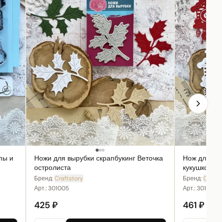
пы и
Ножи для вырубки скрапбукинг Веточка
Нож для вы
остролиста
кукушкой
Бренд:
Craftstory
Бренд:
Crafts
Арт.:
301005
Арт.:
301011
425 ₽
461 ₽