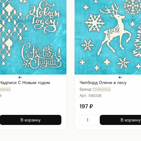
Надписи С Новым годом
Чипборд Олени в лесу
tstory
Бренд:
Craftstory
9
Арт.:
516038
197 ₽
В корзину
В корзину