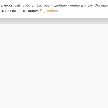
e, чтобы сайт работал быстрее и удобнее именно для вас. Оставая
есь с их использованием.
Подробнее
Каталог
Наборы бумаги
Ножи для вырубки
Штампы
Трафареты