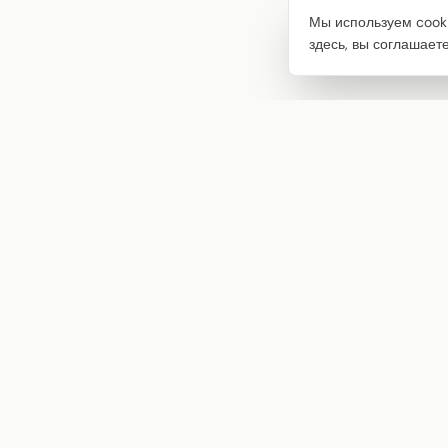
Мы используем cooki
здесь, вы соглашает
Интернет-магазин товаров для творчества
info@craftstory.ru