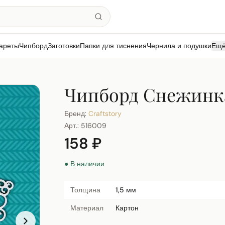
ареты
Чипборд
Заготовки
Папки для тиснения
Чернила и подушки
Ещ
Чипборд Снежинк
Бренд:
Craftstory
Арт.:
516009
158 ₽
● В наличии
Толщина
1,5 мм
Материал
Картон