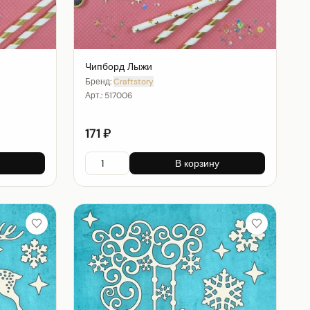
Чипборд Лыжи
Бренд:
Craftstory
Арт.:
517006
171 ₽
В корзину