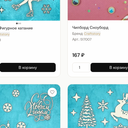
Чипборд Сноуборд
Фигурное катание
Бренд:
Craftstory
tstory
Арт.:
517007
8
167 ₽
В корзину
В корзину