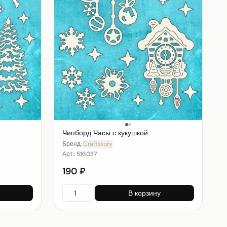
Чипборд Часы с кукушкой
Бренд:
Craftstory
Арт.:
516037
190 ₽
В корзину