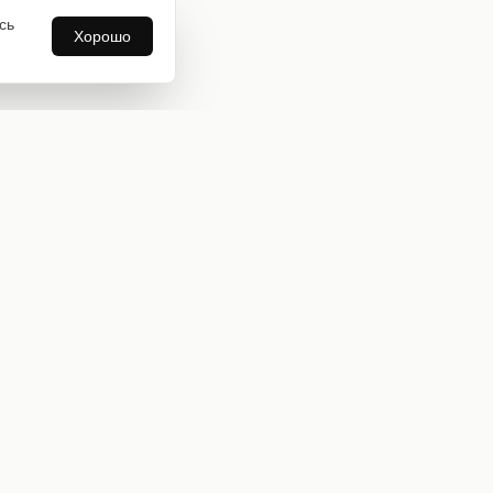
сь
Хорошо
Информация
О нас
Оплата и доставка
Бонусная программа
Коллекции