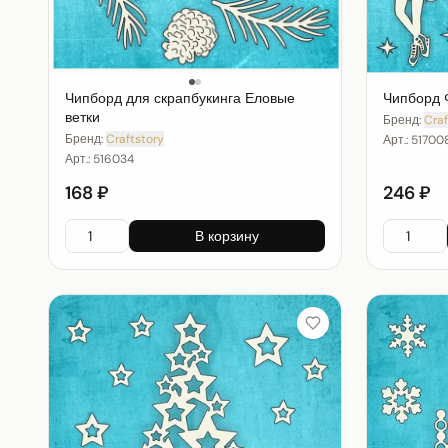
Чипборд 
Чипборд для скрапбукинга Еловые
ветки
Бренд:
Craf
Бренд:
Craftstory
Арт.:
51700
Арт.:
516034
168 ₽
246 ₽
В корзину