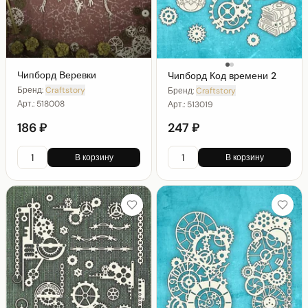
Чипборд Веревки
Чипборд Код времени 2
Бренд:
Craftstory
Бренд:
Craftstory
Арт.:
518008
Арт.:
513019
186 ₽
247 ₽
В корзину
В корзину