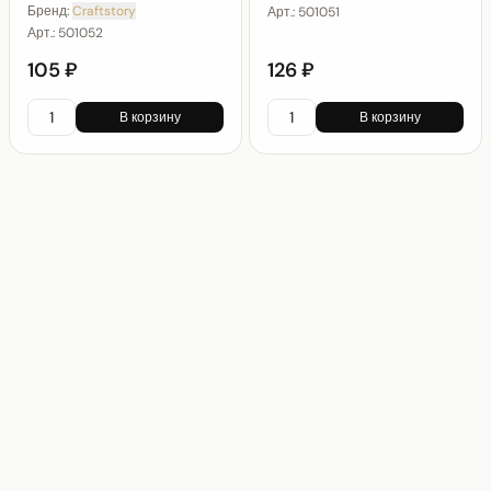
Бренд:
Craftstory
Арт.:
501051
Арт.:
501052
105 ₽
126 ₽
В корзину
В корзину