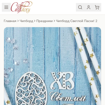
Главная
Чипборд
Праздники
Чипборд Светлой Пасхи! 2