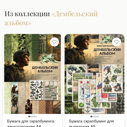
Из коллекции
«
Дембельский
альбом
»
Бумага для скрапбукинга
Бумага скрапбукинг для
двухсторонняя А4
вырезания А5