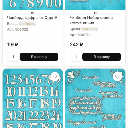
Чипборд Цифры от 0 до 9
Чипборд Набор фонов
клетка линия
Бренд:
Craftstory
Бренд:
Craftstory
Арт.:
509022
Арт.:
509021
119 ₽
242 ₽
В корзину
В корзину