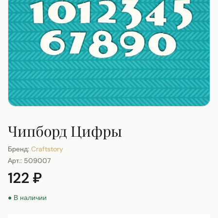
Чипборд Цифры
Бренд:
Craftstory
Арт.:
509007
122 ₽
● В наличии