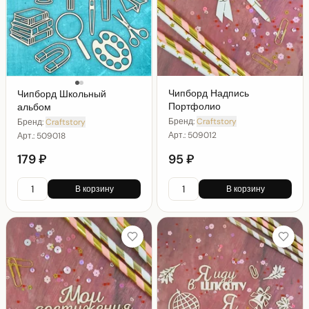
Чипборд Надпись
Чипборд Школьный
Портфолио
альбом
Бренд:
Craftstory
Бренд:
Craftstory
Арт.:
509012
Арт.:
509018
179 ₽
95 ₽
В корзину
В корзину