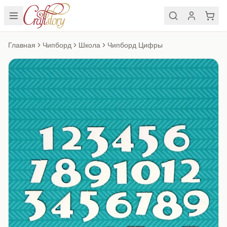
Главная
Чипборд
Школа
Чипборд Цифры