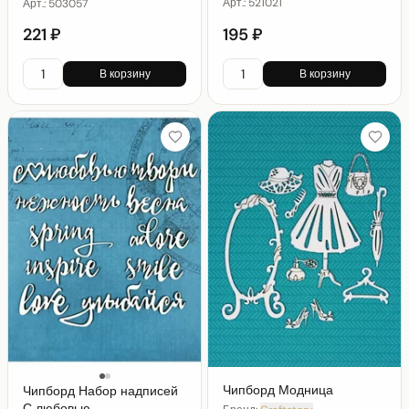
Арт.:
521021
Арт.:
503057
221 ₽
195 ₽
В корзину
В корзину
Чипборд Модница
Чипборд Набор надписей
С любовью