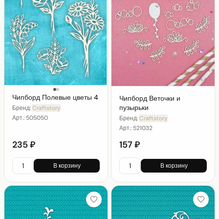
Чипборд Полевые цветы 4
Чипборд Веточки и
пузырьки
Бренд:
Craftstory
Арт.:
505050
Бренд:
Craftstory
Арт.:
521032
235 ₽
157 ₽
В корзину
В корзину