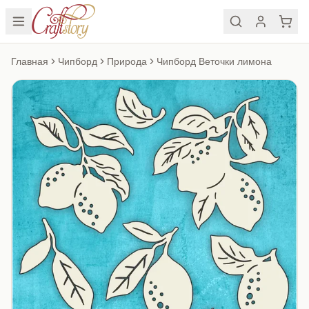
Главная
Чипборд
Природа
Чипборд Веточки лимона