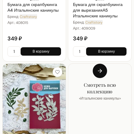
Бумага для скрапбукинга
Бумага для скрапбукинга
А4 Итальянские каникулы
для вырезанияА5
Итальянские каникулы
Бренд:
Craftstory
Бренд:
Craftstory
Арт.:
408015
Арт.:
409009
349 ₽
349 ₽
В корзину
В корзину
Смотреть всю
коллекцию
«
Итальянские каникулы
»