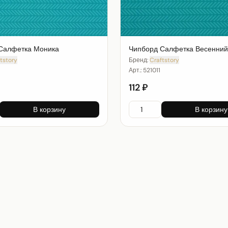
Салфетка Моника
Чипборд Салфетка Весенний
tstory
Бренд:
Craftstory
Арт.:
521011
112 ₽
В корзину
В корзину