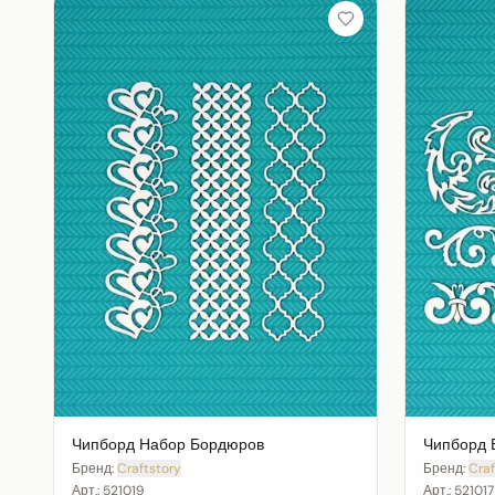
Чипборд Набор Бордюров
Чипборд 
Бренд:
Craftstory
Бренд:
Craf
Арт.:
521019
Арт.:
521017