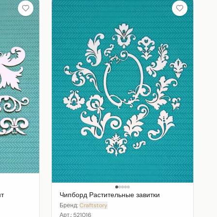
нт
Чипборд Растительные завитки
Бренд:
Craftstory
Арт.:
521016