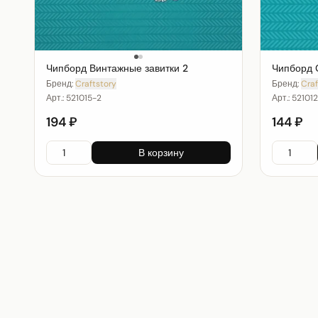
Чипборд Винтажные завитки 2
Чипборд 
Бренд:
Craftstory
Бренд:
Craf
Арт.:
521015-2
Арт.:
521012
194 ₽
144 ₽
В корзину