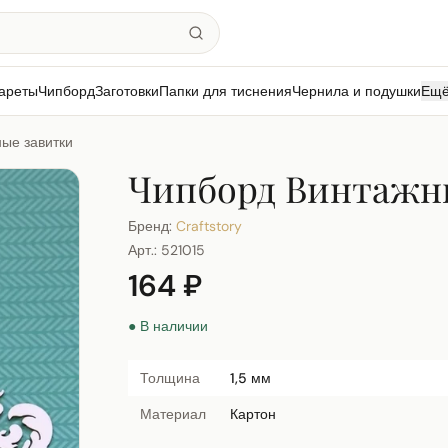
ареты
Чипборд
Заготовки
Папки для тиснения
Чернила и подушки
Ещ
ые завитки
Чипборд Винтажн
Бренд:
Craftstory
Арт.:
521015
164 ₽
● В наличии
Толщина
1,5 мм
Материал
Картон