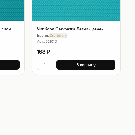
 пион
Чипборд Салфетка Летний денек
Бренд:
Craftstory
Арт.:
521010
168 ₽
В корзину