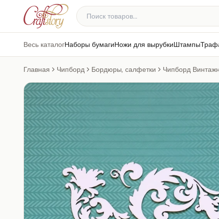
Весь каталог
Наборы бумаги
Ножи для вырубки
Штампы
Траф
Главная
Чипборд
Бордюры, салфетки
Чипборд Винтажн