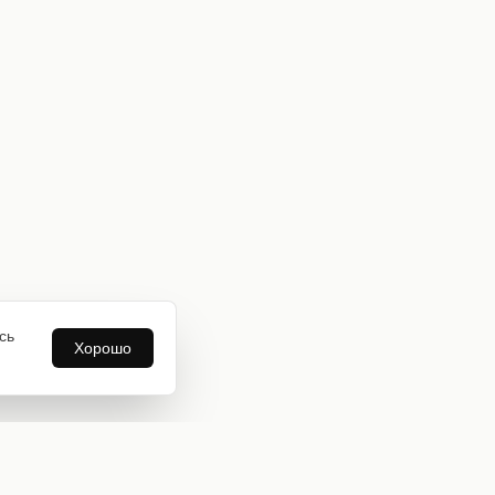
сь
Хорошо