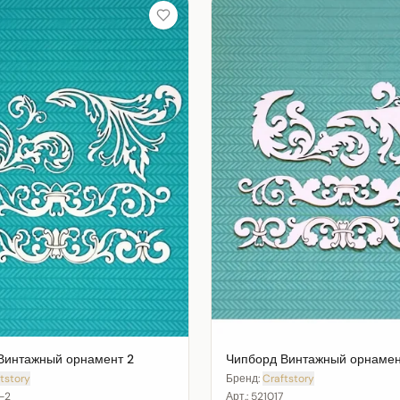
Винтажный орнамент 2
Чипборд Винтажный орнаме
tstory
Бренд:
Craftstory
-2
Арт.:
521017