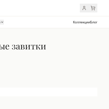
ё
Коллекции
Блог
ые завитки