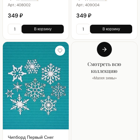
Арт.:
408002
Арт.:
409004
349 ₽
349 ₽
В корзину
В корзину
Смотреть всю
коллекцию
«
Магия зимы
»
Чипборд Первый Снег