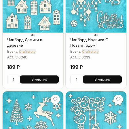
Чипборд Домики в
Чипборд Надписи С
деревне
Новым годом
Бренд:
Craftstory
Бренд:
Craftstory
Арт.:
516040
Арт.:
516039
189 ₽
199 ₽
В корзину
В корзину