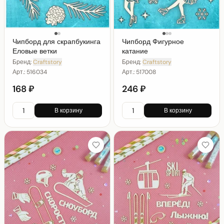
Чипборд для скрапбукинга
Чипборд Фигурное
Еловые ветки
катание
Бренд:
Craftstory
Бренд:
Craftstory
Арт.:
516034
Арт.:
517008
168 ₽
246 ₽
В корзину
В корзину