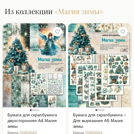
Из коллекции
«
Магия зимы
»
Бумага для скрапбукинга
Бумага для скрапбукинга -
двухсторонняя А4 Магия
Для вырезания А5 Магия
зимы
зимы
Бренд:
Craftstory
Бренд:
Craftstory