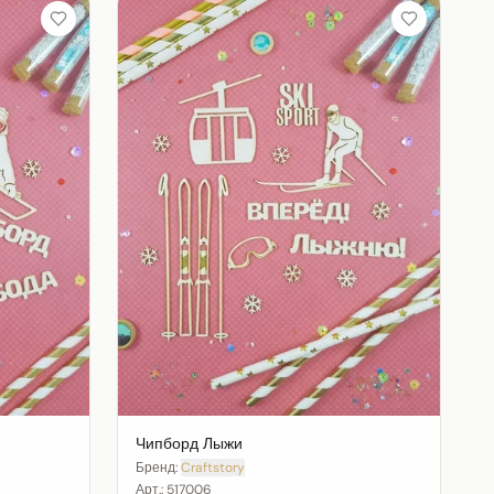
Чипборд Лыжи
Бренд:
Craftstory
Арт.:
517006