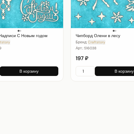
Надписи С Новым годом
Чипборд Олени в лесу
tstory
Бренд:
Craftstory
9
Арт.:
516038
197 ₽
В корзину
В корзину