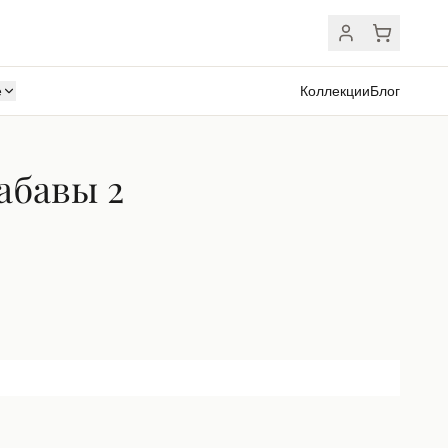
ё
Коллекции
Блог
абавы 2