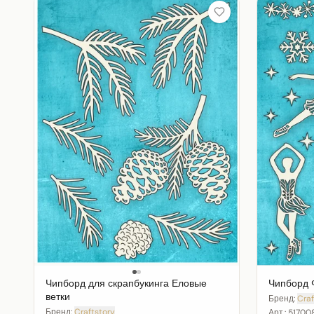
Чипборд для скрапбукинга Еловые
Чипборд 
ветки
Бренд:
Craf
Бренд:
Craftstory
Арт.:
51700