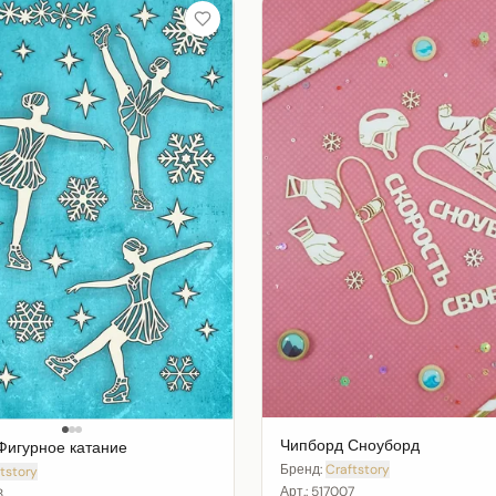
Чипборд Сноуборд
Фигурное катание
Бренд:
Craftstory
tstory
Арт.:
517007
8