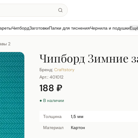
ареты
Чипборд
Заготовки
Папки для тиснения
Чернила и подушки
Ещ
авы 2
Чипборд Зимние з
Бренд:
Craftstory
Арт.:
401012
188 ₽
● В наличии
Толщина
1,5 мм
Материал
Картон