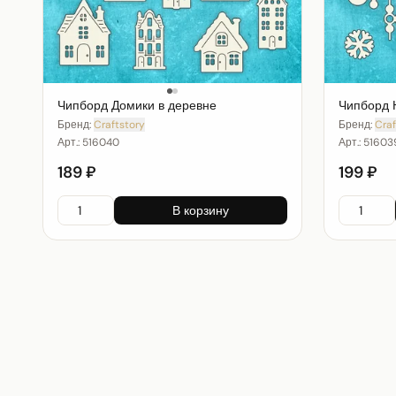
Чипборд Домики в деревне
Чипборд 
Бренд:
Craftstory
Бренд:
Craf
Арт.:
516040
Арт.:
51603
189 ₽
199 ₽
В корзину