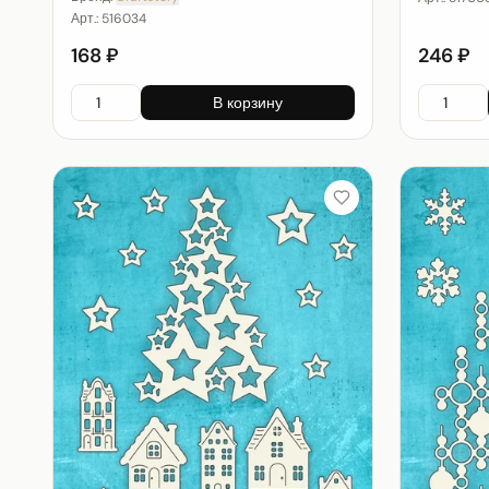
Арт.:
516034
168 ₽
246 ₽
В корзину