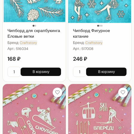
Чипборд для скрапбукинга
Чипборд Фигурное
Еловые ветки
катание
Бренд:
Craftstory
Бренд:
Craftstory
Арт.:
516034
Арт.:
517008
168 ₽
246 ₽
В корзину
В корзину