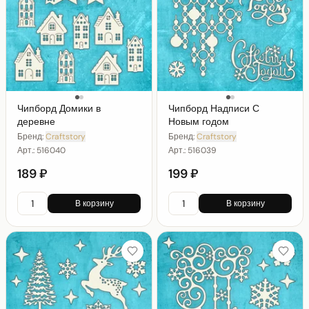
Чипборд Домики в
Чипборд Надписи С
деревне
Новым годом
Бренд:
Craftstory
Бренд:
Craftstory
Арт.:
516040
Арт.:
516039
189 ₽
199 ₽
В корзину
В корзину