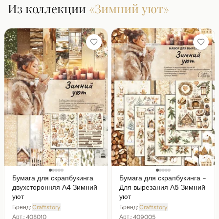
Из коллекции
«
Зимний уют
»
Бумага для скрапбукинга
Бумага для скрапбукинга -
двухсторонняя А4 Зимний
Для вырезания А5 Зимний
уют
уют
Бренд:
Craftstory
Бренд:
Craftstory
Арт.:
408010
Арт.:
409005