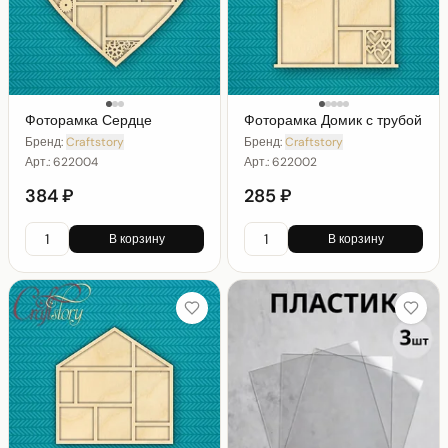
Фоторамка Сердце
Фоторамка Домик с трубой
Бренд:
Craftstory
Бренд:
Craftstory
Арт.:
622004
Арт.:
622002
384 ₽
285 ₽
В корзину
В корзину