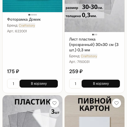
Фоторамка Домик
Бренд:
Craftstory
Арт.:
622001
Лист пластика
(прозрачный) 30х30 см (3
шт.) 0,3 мм
Бренд:
Craftstory
Арт.:
7150031
175 ₽
259 ₽
В корзину
В корзину