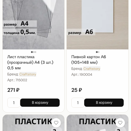
Лист пластика
Пивной картон А6
(прозрачный) А4 (3 шт.)
(105×148 мм)
0,5 мм
Бренд:
Craftstory
Бренд:
Craftstory
Арт.:
190004
Арт.:
715002
271 ₽
25 ₽
В корзину
В корзину