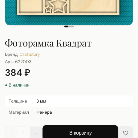
Фоторамка Квадрат
Бренд:
Craftstory
Арт.:
622003
384 ₽
● В наличии
Толщина
3 мм
Материал
Фанера
В корзину
1