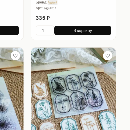
Бренд:
Agiart
Арт.:
agi9157
335 ₽
В корзину