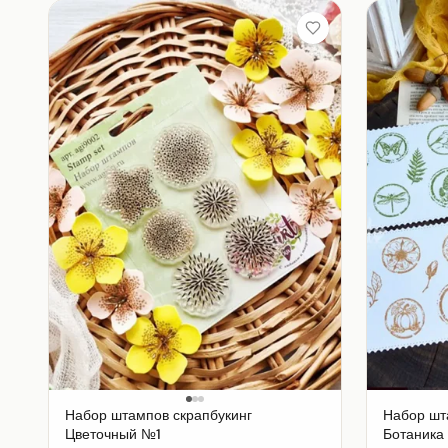
Набор штампов скрапбукинг
Набор шт
Цветочный №1
Ботаника