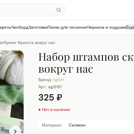
ареты
Чипборд
Заготовки
Папки для тиснения
Чернила и подушки
Ещ
пбукинг Красота вокруг нас
Набор штампов ск
вокруг нас
Бренд:
Agiart
Арт.:
agi9161
325 ₽
● Нет в наличии
Материал
Силикон