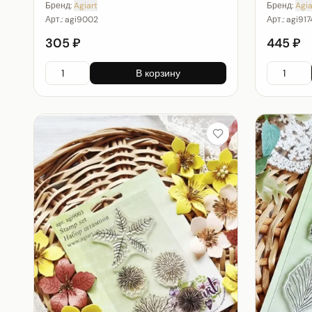
Бренд:
Agiart
Бренд:
Agia
Арт.:
agi9002
Арт.:
agi917
305 ₽
445 ₽
В корзину