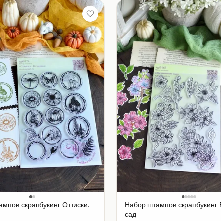
ампов скрапбукинг Оттиски.
Набор штампов скрапбукинг
сад