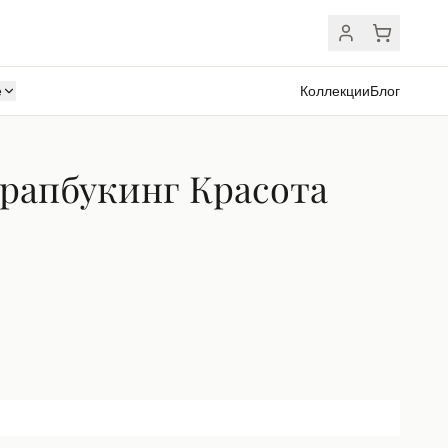
ё
Коллекции
Блог
рапбукинг Красота