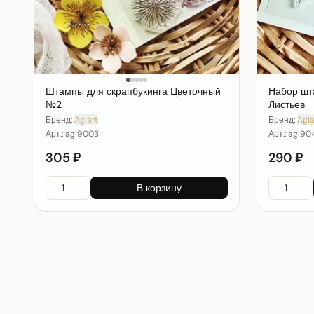
Штампы для скрапбукинга Цветочный
Набор шт
№2
Листьев
Бренд:
Agiart
Бренд:
Agia
Арт.:
agi9003
Арт.:
agi90
305 ₽
290 ₽
В корзину