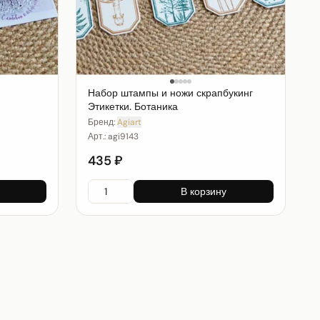
Набор штампы и ножи скрапбукинг
Этикетки. Ботаника
Бренд:
Agiart
Арт.:
agi9143
435 ₽
В корзину