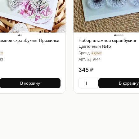
ампов скрапбукинг Прожилки
Набор штампов скрапбукинг
Цветочный №15
rt
Бренд:
Agiart
43
Арт.:
agi9144
345 ₽
В корзину
В корзину