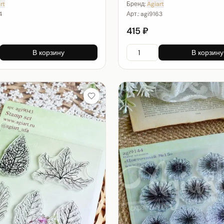
rt
Бренд:
Agiart
4
Арт.:
agi9163
415 ₽
В корзину
В корзину