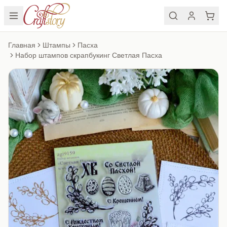
Главная
Штампы
Пасха
Набор штампов скрапбукинг Светлая Пасха