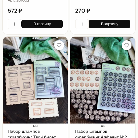
Арт.:
201002
572 ₽
270 ₽
В корзину
В корзину
Набор штампов
Набор штампов
скрапбукинг Твой билет
скрапбукинг Алфавит №2