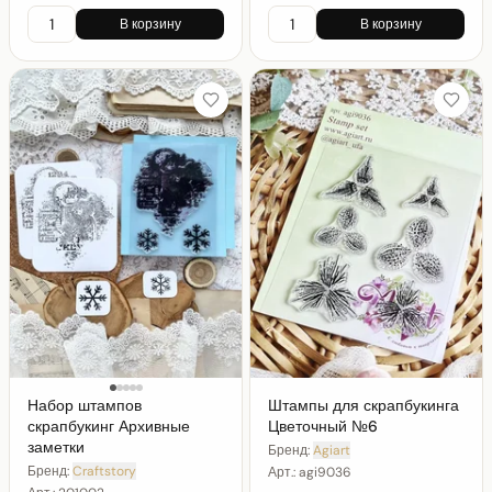
В корзину
В корзину
Набор штампов
Штампы для скрапбукинга
скрапбукинг Архивные
Цветочный №6
заметки
Бренд:
Agiart
Бренд:
Craftstory
Арт.:
agi9036