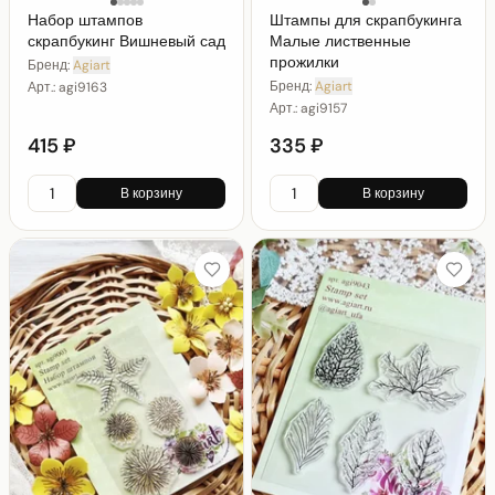
Набор штампов
Штампы для скрапбукинга
скрапбукинг Вишневый сад
Малые лиственные
прожилки
Бренд:
Agiart
Бренд:
Agiart
Арт.:
agi9163
Арт.:
agi9157
415 ₽
335 ₽
В корзину
В корзину