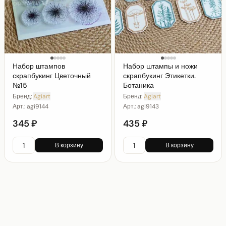
Набор штампов
Набор штампы и ножи
скрапбукинг Цветочный
скрапбукинг Этикетки.
№15
Ботаника
Бренд:
Agiart
Бренд:
Agiart
Арт.:
agi9144
Арт.:
agi9143
345 ₽
435 ₽
В корзину
В корзину