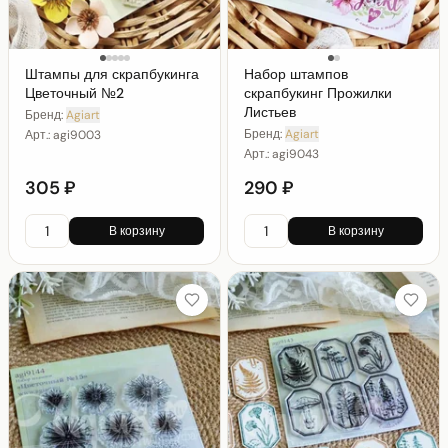
Штампы для скрапбукинга
Набор штампов
Цветочный №2
скрапбукинг Прожилки
Листьев
Бренд:
Agiart
Бренд:
Agiart
Арт.:
agi9003
Арт.:
agi9043
305 ₽
290 ₽
В корзину
В корзину