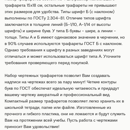
трафарета 15х18 см, остальные трафареты не привышают 
этих размеров для удобства. Типы шрифт Б (с наклоном) 
выполнены по ГОСТу 2.304-81. Отличие типов шрифта 
заключается в толщине линий (Б-1/10, А-1/14 от высоты 
шрифта) и ширине букв. У типа Б буквы - шире, а линии - 
толще. Типы А и Б имеют одинаковое значение в черчении, но 
в 90% случаев используются трафареты ГОСТ Б с наклоном. 
Однако требования к шрифту в разных заведениях могут 
отличаться и может использоваться шрифт типа А. Уточните 
требования проверяющего перед покупкой.

Набор чертежных трафаретов позволит Вам создавать 
надписи на чертежах всего за пару минут! Четкие контуры 
букв по ГОСТ обеспечат идеальную читаемость и придадут 
вашему чертежу аккуратный и профессиональный вид. 
Компактный размер трафаретов позволяет легко хранить их в 
школьной тетради, папке или файле. Изготовленные из 
прочного и гибкого пластика, они не ломаются и будут служить 
Вам на протяжении всей учебы. Пусть работа с чертежами 
приносит Вам удовольствие!
