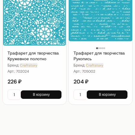
Трафарет для творчества
Трафарет для творчества
Кружевное полотно
Рукопись
Бренд:
Craftstory
Бренд:
Craftstory
Арт.:
702024
Арт.:
705002
226 ₽
204 ₽
В корзину
В корзину